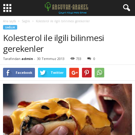
Ana sayfa
Sağlık
Kolesterol ile ilgili bilinmesi gerekenler
SAĞLIK
Kolesterol ile ilgili bilinmesi
gerekenler
Tarafından
admin
-
30 Temmuz 2013
733
0
Facebook
Twitter