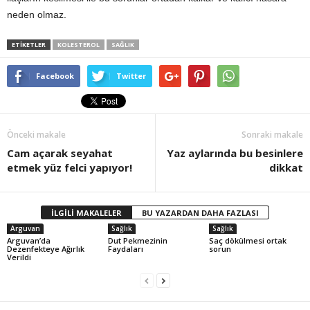
neden olmaz.
ETİKETLER
KOLESTEROL
SAĞLIK
Facebook
Twitter
Önceki makale
Sonraki makale
Cam açarak seyahat
Yaz aylarında bu besinlere
etmek yüz felci yapıyor!
dikkat
İLGİLİ MAKALELER
BU YAZARDAN DAHA FAZLASI
Arguvan
Sağlık
Sağlık
Arguvan’da
Dut Pekmezinin
Saç dökülmesi ortak
Dezenfekteye Ağırlık
Faydaları
sorun
Verildi