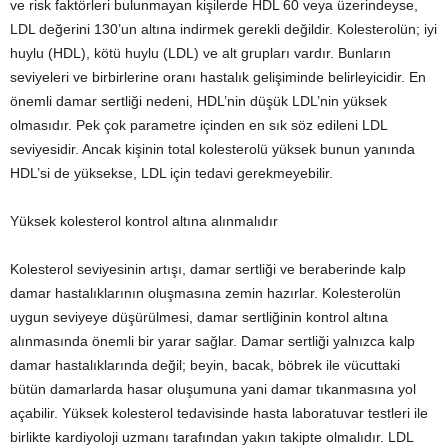
ve risk faktörleri bulunmayan kişilerde HDL 60 veya üzerindeyse,
LDL değerini 130’un altına indirmek gerekli değildir. Kolesterolün; iyi
huylu (HDL), kötü huylu (LDL) ve alt grupları vardır. Bunların
seviyeleri ve birbirlerine oranı hastalık gelişiminde belirleyicidir. En
önemli damar sertliği nedeni, HDL’nin düşük LDL’nin yüksek
olmasıdır. Pek çok parametre içinden en sık söz edileni LDL
seviyesidir. Ancak kişinin total kolesterolü yüksek bunun yanında
HDL’si de yüksekse, LDL için tedavi gerekmeyebilir.
Yüksek kolesterol kontrol altına alınmalıdır
Kolesterol seviyesinin artışı, damar sertliği ve beraberinde kalp
damar hastalıklarının oluşmasına zemin hazırlar. Kolesterolün
uygun seviyeye düşürülmesi, damar sertliğinin kontrol altına
alınmasında önemli bir yarar sağlar. Damar sertliği yalnızca kalp
damar hastalıklarında değil; beyin, bacak, böbrek ile vücuttaki
bütün damarlarda hasar oluşumuna yani damar tıkanmasına yol
açabilir. Yüksek kolesterol tedavisinde hasta laboratuvar testleri ile
birlikte kardiyoloji uzmanı tarafından yakın takipte olmalıdır. LDL