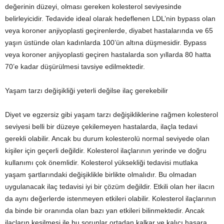
değerinin düzeyi, olması gereken kolesterol seviyesinde
belirleyicidir. Tedavide ideal olarak hedeflenen LDL’nin bypass olan
veya koroner anjiyoplasti geçirenlerde, diyabet hastalarında ve 65
yaşın üstünde olan kadınlarda 100’ün altına düşmesidir. Bypass
veya koroner anjiyoplasti geçiren hastalarda son yıllarda 80 hatta
70’e kadar düşürülmesi tavsiye edilmektedir.
Yaşam tarzı değişikliği yeterli değilse ilaç gerekebilir
Diyet ve egzersiz gibi yaşam tarzı değişikliklerine rağmen kolesterol
seviyesi belli bir düzeye çekilemeyen hastalarda, ilaçla tedavi
gerekli olabilir. Ancak bu durum kolesterolü normal seviyede olan
kişiler için geçerli değildir. Kolesterol ilaçlarının yerinde ve doğru
kullanımı çok önemlidir. Kolesterol yüksekliği tedavisi mutlaka
yaşam şartlarındaki değişiklikle birlikte olmalıdır. Bu olmadan
uygulanacak ilaç tedavisi iyi bir çözüm değildir. Etkili olan her ilacın
da aynı değerlerde istenmeyen etkileri olabilir. Kolesterol ilaçlarının
da binde bir oranında olan bazı yan etkileri bilinmektedir. Ancak
ilaçların kesilmesi ile bu sorunlar ortadan kalkar ve kalıcı hasara