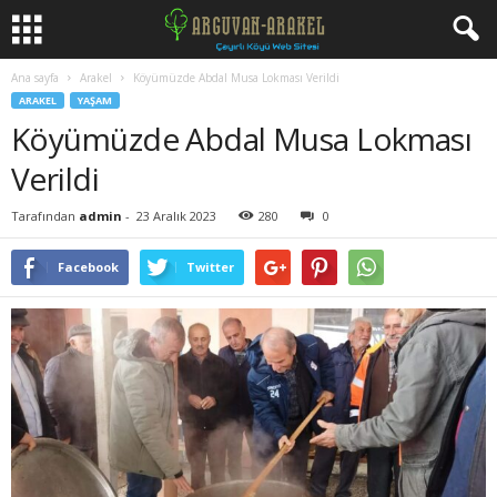
Ana sayfa
Arakel
Köyümüzde Abdal Musa Lokması Verildi
ARAKEL
YAŞAM
Köyümüzde Abdal Musa Lokması
Verildi
Tarafından
admin
-
23 Aralık 2023
280
0
Facebook
Twitter