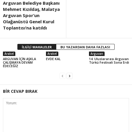
Arguvan Belediye Başkanı
Mehmet Kızıldaş, Malatya
Arguvan Spor’un
Olağanüstü Genel Kurul
Toplantısı’na katıldı
İLGİLİ MAKALELER
BU YAZARDAN DAHA FAZLASI
Arakel
Arakel
Arguvan
ARGUVAN İÇİN AŞKLA
EVDE KAL
14. Uluslararası Arguvan
ÇALIŞMAYA DEVAM
Türkü Festivali Sona Erdi
EDECEĞİZ
BİR CEVAP BIRAK