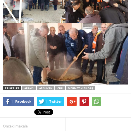
ETİKETLER
ARAKEL
ARGUVAN
CHP
MEHMET KIZILDAŞ
Facebook
Twitter
Önceki makale