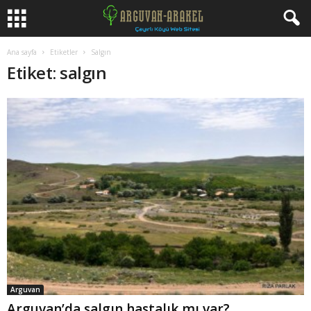
Ana sayfa
Etiketler
Salgın
Etiket: salgın
Arguvan
Arguvan’da salgın hastalık mı var?