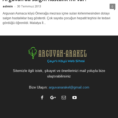
admin
-
30 Temmuz 2013
0
Arguvan Asmaca köyü Ömerağa mezrası içme suları kirlenmesinden dolayı
salgın hastalıklar baş gösterdi. Çok sayıda çocuğun hepatit teşhisi ile tedavi
gördüğü öğrenildi. Malatya İl...
Sitemizle ilgili istek, şikayet ve önerilerinizi mail yoluyla bize
ulaştırabilirsiniz
Bize Ulaşın:
arguvanarakel@gmail.com