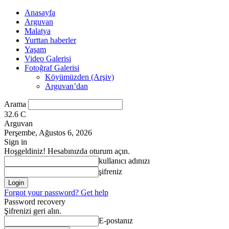
Anasayfa
Arguvan
Malatya
Yurttan haberler
Yaşam
Video Galerisi
Fotoğraf Galerisi
Köyümüzden (Arşiv)
Arguvan’dan
Arama
32.6
C
Arguvan
Perşembe, Ağustos 6, 2026
Sign in
Hoşgeldiniz! Hesabınızda oturum açın.
kullanıcı adınızı
şifreniz
Forgot your password? Get help
Password recovery
Şifrenizi geri alın.
E-postanız