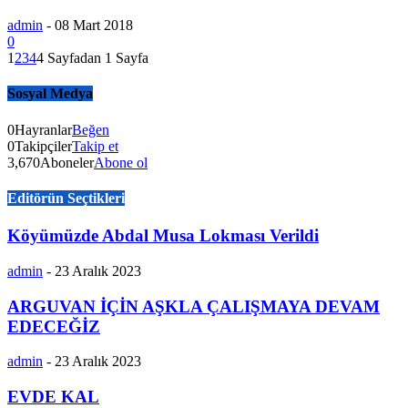
admin
-
08 Mart 2018
0
1
2
3
4
4 Sayfadan 1 Sayfa
Sosyal Medya
0
Hayranlar
Beğen
0
Takipçiler
Takip et
3,670
Aboneler
Abone ol
Editörün Seçtikleri
Köyümüzde Abdal Musa Lokması Verildi
admin
-
23 Aralık 2023
ARGUVAN İÇİN AŞKLA ÇALIŞMAYA DEVAM
EDECEĞİZ
admin
-
23 Aralık 2023
EVDE KAL