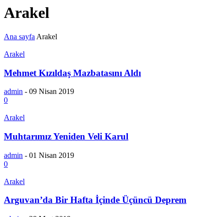
Arakel
Ana sayfa
Arakel
Arakel
Mehmet Kızıldaş Mazbatasını Aldı
admin
-
09 Nisan 2019
0
Arakel
Muhtarımız Yeniden Veli Karul
admin
-
01 Nisan 2019
0
Arakel
Arguvan’da Bir Hafta İçinde Üçüncü Deprem