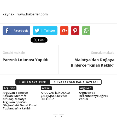
kaynak : www.haberler.com
Facebook
Twitter
Önceki makale
Sonraki makale
Parzınlı Lokması Yapıldı
Malatya’dan Doğaya
Binlerce “Kınalı Keklik”
İLGİLİ MAKALELER
BU YAZARDAN DAHA FAZLASI
Arguvan
Arakel
Arguvan
Arguvan Belediye
ARGUVAN İÇİN AŞKLA
Arguvan’da
Başkanı Mehmet
ÇALIŞMAYA DEVAM
Dezenfekteye Ağırlık
Kızıldaş, Malatya
EDECEĞİZ
Verildi
Arguvan Spor’un
Olağanüstü Genel Kurul
Toplantısı’na katıldı