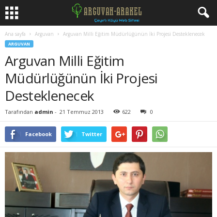
Ana sayfa
Arguvan
Arguvan Milli Eğitim Müdürlüğünün İki Projesi Desteklenecek
ARGUVAN
Arguvan Milli Eğitim
Müdürlüğünün İki Projesi
Desteklenecek
Tarafından
admin
-
21 Temmuz 2013
622
0
Facebook
Twitter